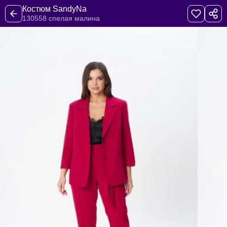
Костюм SandyNa
130558 спелая малина