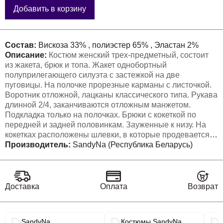
Добавить в корзину
Состав:
Вискоза 33% , полиэстер 65% , Эластан 2%
Описание:
Костюм женский трех-предметный, состоит
из жакета, брюк и топа. Жакет однобортный
полуприлегающего силуэта с застежкой на две
пуговицы. На полочке прорезные карманы с листочкой.
Воротник отложной, лацканы классического типа. Рукава
длинной 2/4, заканчиваются отложным манжетом.
Подкладка только на полочках. Брюки с кокеткой по
передней и задней половинкам. Зауженные к низу. На
кокетках расположены шлевки, в которые продевается
съемный пояс. Застежка брюк на молнию и две
Производитель:
SandyNa (Республика Беларусь)
пуговицы. Верхний срез брюк обработан обтачкой. Топ
прямого силуэта со спущенным плечем, овальным
вырезом горловины.
Топ: П/Э-65%, Вискоза 32%, Спандекс 3%
Доставка
Оплата
Возврат
Связанные разделы каталога
SandyNa
Костюмы SandyNa