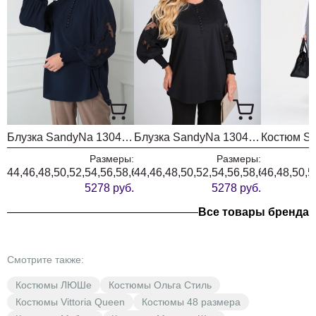
Блузка SandyNa 130413 синий
Блузка SandyNa 130413 черный
Размеры:
Размеры:
44,46,48,50,52,54,56,58,60,62,64,66,68,70,72
44,46,48,50,52,54,56,58,60,62,64,6
46,48,50,5
5278 руб.
5278 руб.
Все товары бренда
Смотрите также:
Костюмы ЛЮШе
Костюмы Ольга Стиль
Костюмы Vittoria Queen
Костюмы 48 размера