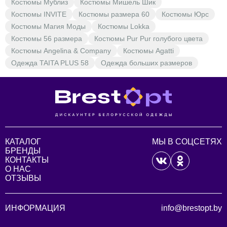
Костюмы Мублиз
Костюмы Мишель Шик
Костюмы INVITE
Костюмы размера 60
Костюмы Юрс
Костюмы Магия Моды
Костюмы Lokka
Костюмы 56 размера
Костюмы Pur Pur голубого цвета
Костюмы Angelina & Company
Костюмы Agatti
Одежда TAITA PLUS 58
Одежда больших размеров
КАТАЛОГ
МЫ В СОЦСЕТЯХ
БРЕНДЫ
КОНТАКТЫ
О НАС
ОТЗЫВЫ
ИНФОРМАЦИЯ
info@brestopt.by